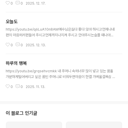
0
0
2025. 12. 17.
어요지워지지 않는꿈이 있어요나는 나를 믿어요내가 얼마나소중한 사람인지
오늘도
글 내용
https://youtu.be/q6LuA10n8AM예수님은싫다 좋다 않아 하시고언제나내
편의 마음에서편들어 주시고언제까지나지켜 주시고 안아주시는슬플 때나아플
때에 위로 하여주시고나를항상 돌보며버리지 않으시며항상챙겨주시는 주님오
0
0
2025. 12. 13.
늘도기쁜 마음으로오늘도용기 있게 살아갑니다
하루의 행복
글 내용
https://youtu.be/grqsehvcmkk 내 주머니 속에너무 많이 넣고 있는 꿈홀
가분하게털어버리고 싶은 꿈빈 주머니로 비워두면마음이 한결 가벼울걸욕심 때
문인가새 옷을 입으면예전 것을 버릴 수 있을까이젠 꿈이 없어도꿈을 꾸지 않아
0
0
2025. 11. 13.
도하루의 행복을넉넉히 채워주시는주님이 계신 것을
이 블로그 인기글