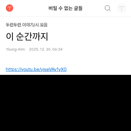
검색하기
버릴 수 없는 글들
티스토리
두런두런 이야기/시 모음
이 순간까지
Young-Kim
2025. 12. 30. 06:34
https://youtu.be/vjseVAy1yX0