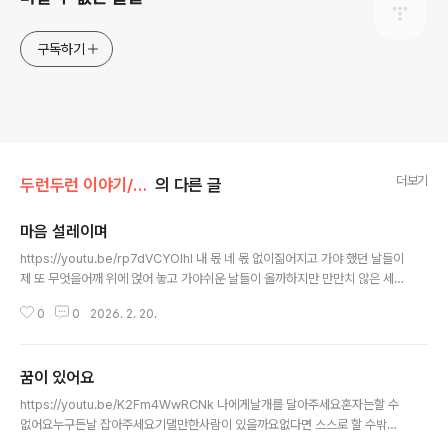
구독하기
더보기
두런두런 이야기/시 모음
의 다른 글
마음 설레이며
글 내용
https://youtu.be/rp7dVCYOlhI 내 몫 네 몫 없이짊어지고 가야 했던 날들이
제 또 무엇을어깨 위에 얹어 놓고 가야쉬운 날들이 올까하지만 만만치 않은 세
월두드리면서 가도실수가 올 때는어쩔 수 없이 아픈 마음그래도 좋은 일들이 오
0
0
2026. 2. 20.
기 때문에가슴 벅차올라 맘 설레며그 맘 왔음 하고 간다
꿈이 있어요
글 내용
https://youtu.be/K2Fm4WwRCNk 나에게날개를 달아주세요혼자는할 수
없어요누구든날 잡아주세요기댈만한사람이 있을까요없다면 스스로 할 수밖에
없죠부족하고 넘어질 것 같지만두려운 맘누가 잡아줄까요누가 있을까요꿈이 있