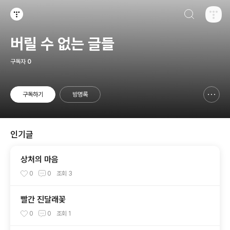
검색하기
티스토리
버릴 수 없는 글들
구독자
0
구독하기
방명록
신고하기 레이어
열기
인기글
상처의 마음
0
0
조회
3
빨간 진달래꽃
0
0
조회
1