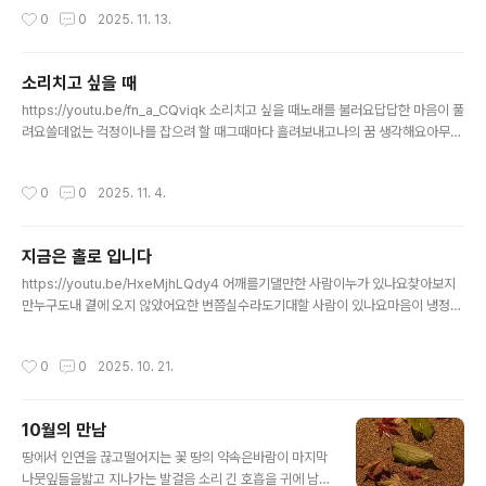
을넉넉히 채워주시는주님이 계신 것을
작성시간
0
0
2025. 11. 13.
소리치고 싶을 때
글 내용
https://youtu.be/fn_a_CQviqk 소리치고 싶을 때노래를 불러요답답한 마음이 풀
려요쓸데없는 걱정이나를 잡으려 할 때그때마다 흘려보내고나의 꿈 생각해요아무날
도 아닌데벌써 실망해요또 오고 갈 때에 날 찾아와요아직도 남은 꿈서둘러 보내고 싶
지 않아요늦지 않아요지금부터꿈을 쪼개 하나씩 나누어하나씩 만들어 갈 거예요
작성시간
0
0
2025. 11. 4.
지금은 홀로 입니다
글 내용
https://youtu.be/HxeMjhLQdy4 어깨를기댈만한 사람이누가 있나요찾아보지
만누구도내 곁에 오지 않았어요한 번쯤실수라도기대할 사람이 있나요마음이 냉정한
가요내 마음은부드러운 소녑니다사랑이란혼자 사랑할 수 없는조건 없는 사랑을날아
가는 새들도짝지어 날아갑니다
작성시간
0
0
2025. 10. 21.
10월의 만남
글 내용
땅에서 인연을 끊고떨어지는 꽃 땅의 약속은바람이 마지막
나뭇잎들을밟고 지나가는 발걸음 소리 긴 호흡을 귀에 남