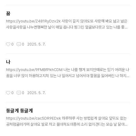
꿈
글 내용
https://youtu.be/Z481RyDzv2k 사랑이 길지 않아도또 사랑해 봐요 넓고 넓은
사랑을사랑을 나누면행복한 날이 매일 옵니다 찡그린 얼굴보다웃고 있는 나를 좋아
해 봐요행복하니까 나를 사랑해 봐요또 다른 세상이…넓은 하늘을 봐요아름다운 구
름 속에내가 아름답게 떠 있는꿈이 있어요 행복한 날이 매일 옵니다 찡그린 얼굴보다
작성시간
0
0
2025. 5. 7.
웃고 있는 나를 좋아해 봐요행복하니까
나
글 내용
https://youtu.be/9FMBfPkhCDM 나는 나를 챙겨 보지만때로는 믿기 어려운 나
꿈을 너무 많이 허용하고지쳐 있는 나 일어서고 넘어서야 할꿈을 잃어버린 나 하지만
꿈은 꿈일 뿐이야나는 그 꿈을 꾸고 있을 뿐 때에 따라 꿈이 바뀔 뿐이야미워하지 말
어 실패한 소리 들어가며살 수도 있어 넓은 맘으로그래도 용기는 남아있어꿈도 희망
작성시간
0
0
2025. 5. 7.
도 나
둥글게 둥글게
글 내용
https://youtu.be/cac5DR9EDxk 하루하루 사는 방법쉽게 살아요 앞뒤도 없는
공처럼굴러가며 살아요 발로 차고 몰아쳐도아픔에 소리 없이견디는 모습 날 닮아요
둥글게 사는 것도 나름 아름답게 사는축복입니다 모서리에 부딪쳐도상처 없이 욕먹