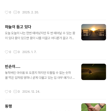
린 추억 수를 놓은 듯 새로운 삶을 미련에 쏟아 놓으며 강물이 흐르듯 흘려 버리고 바
람이 휩쓸고 간 자리에 버려진 쓰레기를 치우며 말끔히 다짐하며 현실에서 벗어나
작성시간
0
0
2025. 2. 20.
지 못한 질책에 후회보다 길고 짧은 끝이 언제 가든 남겨 놓은 흔적이 돌아오는 지금
이….
하늘이 돕고 있다
글 내용
오늘 오늘의 나는 한번 태어났지만 두 번 태어날 수 있는 꿈
이 있다 꿈이 있으면 꿈이 나를 이끌고 어디론가 끌고 가도
고생 끝에 꿈이 온다 지난 세월 지나갔으니 마음먹고 다시
가보자 마음먹으면 천 리 길도 멀지 않으며 앞만 바라보고
작성시간
0
0
2025. 1. 7.
뒤돌아보지 말고 다시 떠 오르는 태양을 바라보자 지구
를 지배하는 하늘이 나를 돕고 있는….
빈손이.....
글 내용
놓쳐버린 아쉬움 또 오겠지 하지만 되돌릴 수 없는 숫자
꿀 먹은 입처럼 멍하니 굳게 다물고 있는 입 아무 얘기나 하
고 싶을 때도 지나고 이젠 눈으로 말한다. 꿈틀거려야 이어
갈 수 있는 삶 빛을 바라보며 남은 꼬리라도 잡아 보려고 하
작성시간
0
0
2024. 12. 24.
는 끝이….끝이 있을까? 우둔한 생각이 맴돌고 가진 것도
놔줄 것도 없는 빈손이.....
동행
글 내용