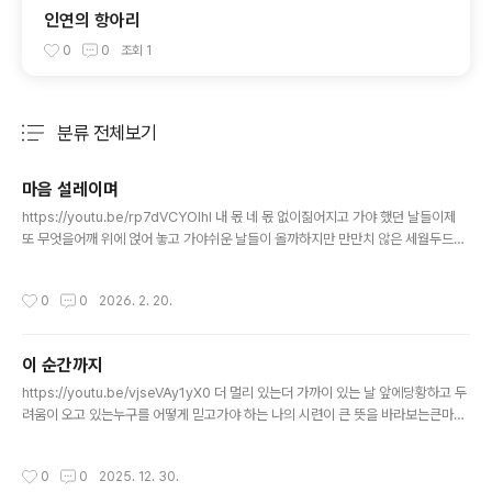
인연의 항아리
0
0
조회
1
분류 전체보기
주요 글 목록
마음 설레이며
글 내용
https://youtu.be/rp7dVCYOlhI 내 몫 네 몫 없이짊어지고 가야 했던 날들이제
또 무엇을어깨 위에 얹어 놓고 가야쉬운 날들이 올까하지만 만만치 않은 세월두드리
면서 가도실수가 올 때는어쩔 수 없이 아픈 마음그래도 좋은 일들이 오기 때문에가슴
벅차올라 맘 설레며그 맘 왔음 하고 간다
작성시간
0
0
2026. 2. 20.
이 순간까지
글 내용
https://youtu.be/vjseVAy1yX0 더 멀리 있는더 가까이 있는 날 앞에당황하고 두
려움이 오고 있는누구를 어떻게 믿고가야 하는 나의 시련이 큰 뜻을 바라보는큰마음
이 있기 때문인지끝이 아닌지금부터 시작야지나간 날보다오는 날에 꿈이 있어믿고
싶지 않은 행운이어느 날 순간 오고 있는지그 순간을 참고 왔어이 순간까지 지금까지
작성시간
0
0
2025. 12. 30.
이 순간까지 지금까지