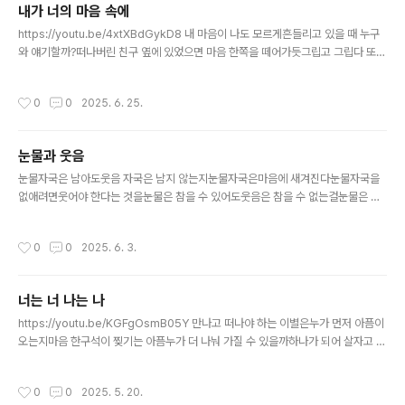
내가 너의 마음 속에
글 내용
https://youtu.be/4xtXBdGykD8 내 마음이 나도 모르게흔들리고 있을 때 누구
와 얘기할까?떠나버린 친구 옆에 있었으면 마음 한쪽을 떼어가듯그립고 그립다 또
누가 내 옆을 지켜줄까?두리번 주위를 둘러보지만 주님이 계신 것을 모르고다른 곳
헤매고 있을 때 내가 너의 마음속에너의 맘속에 내가 있다너의 맘속에 내가 있다.
작성시간
0
0
2025. 6. 25.
눈물과 웃음
글 내용
눈물자국은 남아도웃음 자국은 남지 않는지눈물자국은마음에 새겨진다눈물자국을
없애려면웃어야 한다는 것을눈물은 참을 수 있어도웃음은 참을 수 없는걸눈물은 모
든 걱정 쏟아내고웃음은 웃을 수 있는 행복이 온다웃음은웃는 사람들을 뿌리칠 수 없
는걸
작성시간
0
0
2025. 6. 3.
너는 너 나는 나
글 내용
https://youtu.be/KGFgOsmB05Y 만나고 떠나야 하는 이별은누가 먼저 아픔이
오는지마음 한구석이 찢기는 아픔누가 더 나눠 가질 수 있을까하나가 되어 살자고 했
던 맘둘로 나뉘어너는 너 나는 나또 하나의 남겨놓은 마음그 누가 떠나야 알 수 있을
까완전하지 않던 너와 내 맘둘보다 하나가 되어 산다면더 행복할 것을 모를까
작성시간
0
0
2025. 5. 20.