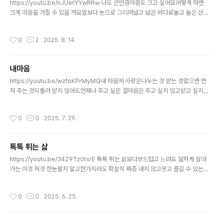
https://youtu.be/nJUetYYwRRw 나도 큰만큼마음도 크고 싶어요어떻게 하면
크게 마음을 가질 수 있을 까요말보다 눈으로 그리며넓고 넓은 바다로높고 높은 산으
로마음을 하늘위에 뜬구름타고순간 새가 되고 바람에 날려너에게로 가고 싶은나의
꿈은 어디에서 찾을까요말해주세요이날저날 오기를 기다릴 께요잊지 말고 오세요
작성시간
0
2
2025. 8. 14.
내마음
글 내용
https://youtu.be/wzf6KPrMyMQ내 마음에 사랑은나누는 것 받는 것없으면 먼
저 주는 것되돌려 받지 않아도언제나 주고 싶은 걸마음은 주고 싶지 않고받고 싶지
않아도한결같이 내 마음을아낌없이 주는내 마음은 어디서 올까?주님이 내 맘에 계신
것을
작성시간
0
0
2025. 7. 29.
톡톡 튀는 삶
글 내용
https://youtu.be/34Z9Tz0tsrE 톡톡 튀는 삶보다부드럽고 느려도 알차게 살아
가는 이것 저것 한눈팔지 말고한가지라도 확실히 짜증 내지 않고웃고 즐길 수 있는
하루하루 무엇이 있을까수 없이 바뀌어도 지금 내가 하는 일천생연분 나의 운명 같은
일천직일 뿐이야 인생은 끝이 아름다워야나를 높이 바라볼 수 있는톡톡 튀는 삶나를
작성시간
0
0
2025. 6. 25.
높이 바라볼 수 있는톡톡 튀는 삶