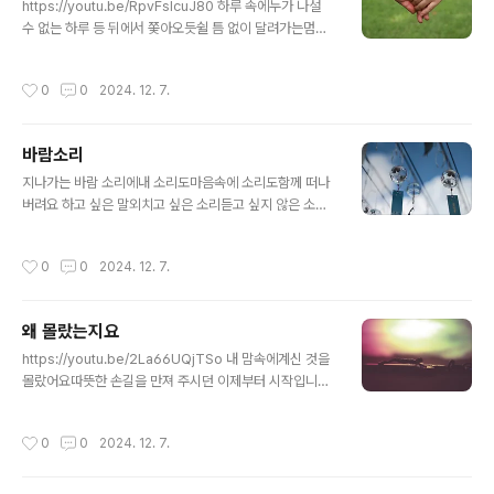
https://youtu.be/RpvFslcuJ80 하루 속에누가 나설
수 없는 하루 등 뒤에서 쫓아오듯쉴 틈 없이 달려가는멈출
줄 모르는 호흡 속에서 언제쯤 팔다리가사방을 저으며 걸
어볼까 잠시 현실에서이별하는 마음의 용기 하루 속에 흘
작성시간
0
0
2024. 12. 7.
려보내는강물처럼 자연 속에마음을 던져보는 미련 미련마
저 뺏어가는소용돌이의 마음 생각을 어디에 맞추어야나와
동행할까 하루 속에 흘려보내는강물처럼 나와 동행할까
바람소리
글 내용
지나가는 바람 소리에내 소리도마음속에 소리도함께 떠나
버려요 하고 싶은 말외치고 싶은 소리듣고 싶지 않은 소리
오래 남겨놓고 싶지 않은나를 떠나요 나를 기억하지 말아
요다시는 내게 돌아오지 말아요 이제는 좋은 소리만좋은
작성시간
0
0
2024. 12. 7.
이야기만좋은 노랫소리좋은 음성의 노랫소리 한결같이 다
정한 소리를언제나 수시로들을 수 있는 언제나 쉬지 않고
들려주세요바람 소리와 함께 이제는 좋은 소리만좋은 이야
왜 몰랐는지요
기만좋은 노랫소리좋은 음성의 노랫소리
글 내용
https://youtu.be/2La66UQjTSo 내 맘속에계신 것을
몰랐어요따뜻한 손길을 만져 주시던 이제부터 시작입니다
맘 읽어 버리지 말아요 앞으로만 밀려가는 시간순간순간
날 잊고뛰고 부딪쳐 보고 싶은 욕심 뒤돌아보면천천히 가
작성시간
0
0
2024. 12. 7.
도내 몫은 남겨 놓으신 내 주님 내 곁에 항상 주님 계신 것
을왜 몰랐는지왜 알고도 모른 체 했는지 용서를 또 용서하
여 주세요용서를 또 용서하여 주세요