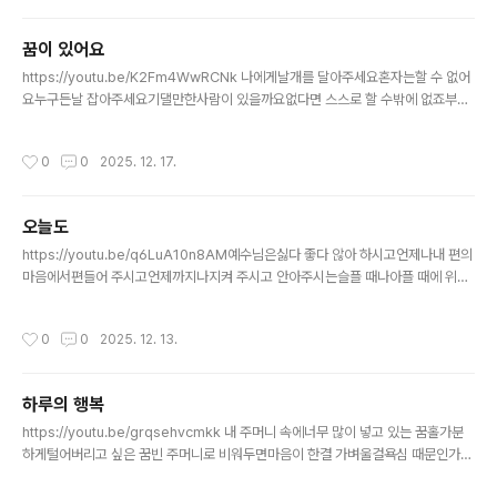
꿈이 있어요
글 내용
https://youtu.be/K2Fm4WwRCNk 나에게날개를 달아주세요혼자는할 수 없어
요누구든날 잡아주세요기댈만한사람이 있을까요없다면 스스로 할 수밖에 없죠부족
하고 넘어질 것 같지만두려운 맘누가 잡아줄까요누가 있을까요꿈이 있어요지워지지
않는꿈이 있어요나는 나를 믿어요내가 얼마나소중한 사람인지
작성시간
0
0
2025. 12. 17.
오늘도
글 내용
https://youtu.be/q6LuA10n8AM예수님은싫다 좋다 않아 하시고언제나내 편의
마음에서편들어 주시고언제까지나지켜 주시고 안아주시는슬플 때나아플 때에 위로
하여주시고나를항상 돌보며버리지 않으시며항상챙겨주시는 주님오늘도기쁜 마음으
로오늘도용기 있게 살아갑니다
작성시간
0
0
2025. 12. 13.
하루의 행복
글 내용
https://youtu.be/grqsehvcmkk 내 주머니 속에너무 많이 넣고 있는 꿈홀가분
하게털어버리고 싶은 꿈빈 주머니로 비워두면마음이 한결 가벼울걸욕심 때문인가새
옷을 입으면예전 것을 버릴 수 있을까이젠 꿈이 없어도꿈을 꾸지 않아도하루의 행복