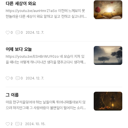
다른 세상이 와요
글 내용
https://youtu.be/aunHmrZ1aSo 이전에 느껴보지 못
한놀라운 다른 세상이 와요 말하고 싶고 전하고 싶고나의
놀라운 기적의 은혜 걱정 없는 세상 만들어요주님이 만들
어 주세요 다른 세상이 와요 믿어 보세요이말 저말 믿지 말
작성시간
0
0
2024. 12. 7.
고 주님의 말씀 믿어요 새로운 날 새로운 나의 마음이눈물
이 그칠 줄 모르고 흘러요 새롭게 하신 주님끝까지 이끌어
주신 주 감사해요 감사해요 주님 감사해요
어제 보다 오늘
글 내용
https://youtu.be/ESHBrWU90zo 네 모습이 지쳐 있
을 때너는 어떻게 하니지나간 생각을 멈추고다시 생각해
봐꿈같은 생각 꿈만 꾸고 간바람같이 바람에 날아가는 날
천천히 가도내 꿈은 언제나 가슴에 남아 있어조금씩 하루
작성시간
0
0
2024. 12. 7.
하루오늘도 나는다른 생각 없이 꾸준히 갈 뿐이야끝까지
가는 자만이내 꿈이 올 거야실망도 좌절도 나한테는 도망
갈 뿐이야서둘지 말아 짧지 않은 인생늦지 않아 생각을 해
그 이름
봐
글 내용
마음 한구석을잊어야 하는 날들이툭 튀어나와돌아보지 않
으려 하지만그때 그 사람바람이 불면잎이 떨어지는 소리속
옷도 흔들어 놓으며속마음도흔들고 가는 가을대답 없이손
끝에 미련을 남기고 떠나버린언제 다시 손을 잡아볼지꿈꾸
작성시간
2
2
2024. 10. 15.
며 가버린그때 그 모습그때 그 사람생각나면 불러 보는 그