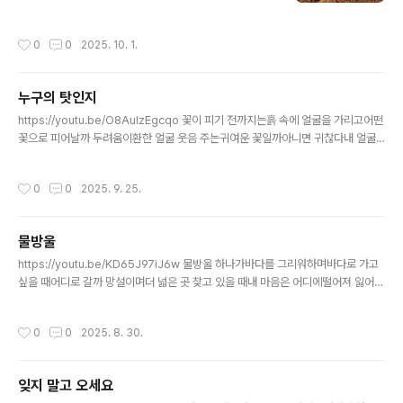
기며또 몇 번이나 갔지만아쉬움이 한해를 뺏어가듯또 만남
이 있겠지끝으로 말좋은 만남의 인연이
작성시간
0
0
2025. 10. 1.
누구의 탓인지
글 내용
https://youtu.be/O8AulzEgcqo 꽃이 피기 전까지는흙 속에 얼굴을 가리고어떤
꽃으로 피어날까 두려움이환한 얼굴 웃음 주는귀여운 꽃일까아니면 귀찮다내 얼굴
에 미소가 없는너를 보고 웃지 않는 내 얼굴너의 탓이 아닌 것을네 탓 내 탓이 아닌누
구의 탓인지너를 보고 웃지 않는 내 얼굴너의 탓이 아닌 것을네 탓 내 탓이 아닌누구
작성시간
0
0
2025. 9. 25.
의 탓인지모르겠다.
물방울
글 내용
https://youtu.be/KD65J97iJ6w 물방울 하나가바다를 그리워하며바다로 가고
싶을 때어디로 갈까 망설이며더 넓은 곳 찾고 있을 때내 마음은 어디에떨어져 잃어버
린 걸까함께 동반할 수 있는그 누가 있을까꿈속에서 만날 수 있을까꿈속에 있는 걸까
누구든 만날 수 있으면바닷물 만난 듯기뻐할 것을
작성시간
0
0
2025. 8. 30.
잊지 말고 오세요
글 내용