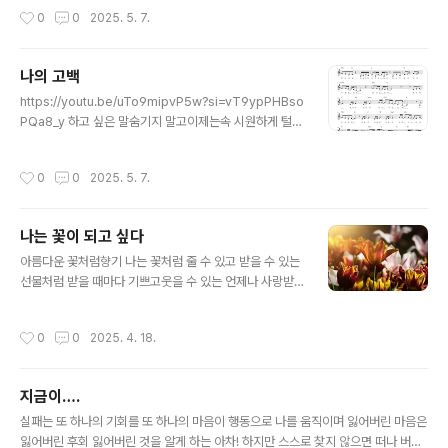
어도 둥글게비켜가는 치고 가도 묻지 않고나머지는 내 몫이 둥글게 둥글게살아요
작성시간
0
0
2025. 5. 7.
나의 고백
글 내용
https://youtu.be/uTo9mipvP5w?si=vT9ypPHBso
PQa8_y 하고 싶은 말숨기지 말고이제는속 시원하게 털어
놔 봐언제부터 너의 모습이떠나지 않고 있어어떻게 하면볼
수 있을까꿈꾸며여기서 만날까 저기서 만날까기웃거리며
작성시간
0
0
2025. 5. 7.
마음은저 멀리 어딘가 도망가고 있어너의 얼굴을다시 보고
싶어내 앞에지금이라도나타날 수 있을까생각만 해도 행복
해어디든지 찾아가만날 수 있음말해줘만나는 순간나의 고
나는 꽃이 되고 싶다
백이사랑한다고말할 거야
글 내용
아름다운 꽃처럼향기 나는 꽃처럼 줄 수 있고 받을 수 있는
선물처럼 받을 때마다 기쁘고웃을 수 있는 언제나 사랑받
고감동을 받을 수 있는 나는 꽃이 되고 싶다나는 꽃 중에 꽃
이 되고 싶다언제나….
작성시간
0
0
2025. 4. 18.
지금이….
글 내용
실패는 또 하나의 기회를 또 하나의 마음이 행동으로 나를 움직이며 잃어버린 마음은
잃어버린 후회 잃어버린 것을 알게 하는 아차! 하지만 스스로 찾지 않으면 떠나 버